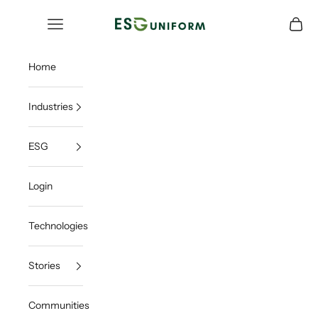
跳至內容
ESGUNIFORM
開啟導覽選單
開啟購
Home
Industries
ESG
Login
Technologies
Stories
Communities