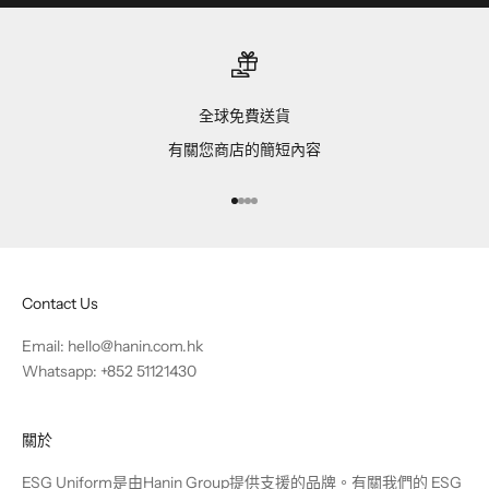
全球免費送貨
有關您商店的簡短內容
前往第 1 項
前往第 2 項
前往第 3 項
前往第 4 項
Contact Us
Email:
hello@hanin.com.hk
Whatsapp: +852 51121430
關於
ESG Uniform是由Hanin Group提供支援的品牌。有關我們的 ESG